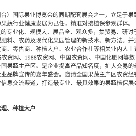
烟台）国际果业博览会的同期配套展会之一，立足于果
力果
蔬
行业健康发展为己任，精准对接植保参观群体。
认的专业化、规模大、展品全、观众多，集贸易、研讨
型肥料、农药及现代化果园管理的新技术、新方法。并
发商、零售商、种植大户、农业合作社等相关业内人士
爆农资网、
1988农资网、中国农资网、中国化肥网等
全国果
蔬
主产区。是企业提高产品知名度，扩大交易的
企业品牌宣传的嘉年盛会。邀请全国
果蔬
主产区农资经
业信息交流渠道，打造最专业、最具效果的果
蔬
植保展
代理、种植大户