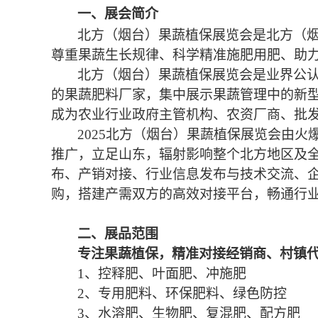
一、
展会
简介
北方（烟台）果
蔬
植保展览会是北方（
尊重果
蔬
生长规律、科学精准施肥用肥、助
北方（烟台）果
蔬
植保展览会是业界公
的果
蔬
肥料厂家，集中展示果
蔬
管理中的新
成为农业行业政府主管机构、农资厂商、批
202
5
北方（烟台）果
蔬
植保展览会由火
推广，立足山东，辐射影响整个北方地区及
布、产销对接、行业信息发布与技术交流、
购，搭建产需双方的高效对接平台，畅通行
二、
展品范围
专注果蔬植保，精准对接经销商、村镇
1、
控释肥、叶面肥、冲施肥
2、
专用肥料
、
环保肥料
、
绿色防控
3、
水溶肥、生物肥
、
复混肥、配方肥