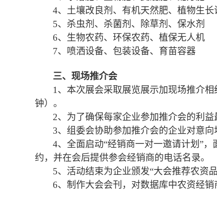
4、
土壤改良剂
、
有机天然肥
、
植物生长
5、
杀虫剂、杀菌剂
、
除草剂、保水剂
6、
生物农药
、
环保农药
、
植保无人机
7、
喷洒设备
、
包装设备
、
育苗容器
三、
现场推介会
1、
本次展会采取展览展示加现场推介相
钟）。
2、
为了确保每家企业参加推介会的利益
3、
组委会协助参加推介会的企业对意向
4、
全面启动
“经销商一对一邀请计划”
约，并在会后提供参会经销商的电话名录。
5、
活动结束为企业颁发
“大会推荐农资品
6、
制作大会会刊，对数据库中农资经销